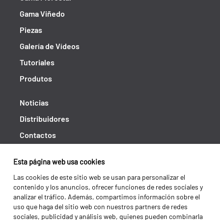
Gama Viñedo
Piezas
Galería de Vídeos
Tutoriales
Produtos
Noticias
Distribuidores
Contactos
Libro de reclamaciones
Esta página web usa cookies
Shipping returns
Las cookies de este sitio web se usan para personalizar el
Política de privacidad
contenido y los anuncios, ofrecer funciones de redes sociales y
analizar el tráfico. Además, compartimos información sobre el
Términos y condiciones
uso que haga del sitio web con nuestros partners de redes
sociales, publicidad y análisis web, quienes pueden combinarla