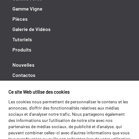
Gamme Vigne
Pièces
Galerie de Vidéos
Tutoriels
Produits
Nouvelles
Contactos
Cahiers de doléances
Ce site Web utilise des cookies
Shipping returns
Les cookies nous permettent de personnaliser le contenu et les
Politique de Privacité
annonces, d'offrir des fonctionnalités relatives aux médias
sociaux et d'analyser notre trafic. Nous partageons également
Termes et conditions
des informations sur l'utilisation de notre site avec nos
partenaires de médias sociaux, de publicité et d'analyse, qui
peuvent combiner celles-ci avec d'autres informations que vous
leur avez fournies ou qu'ils ont collectées lors de votre utilisation