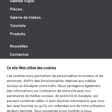
Gamme Vigne
Pièces
Galerie de Vidéos
Tutoriels
Produits
Nouvelles
Contactos
Cahiers de doléances
Ce site Web utilise des cookies
Shipping returns
Les cookies nous permettent de personnaliser le contenu et les
Politique de Privacité
annonces, d'offrir des fonctionnalités relatives aux médias
sociaux et d'analyser notre trafic. Nous partageons également
Termes et conditions
des informations sur l'utilisation de notre site avec nos
partenaires de médias sociaux, de publicité et d'analyse, qui
peuvent combiner celles-ci avec d'autres informations que vous
leur avez fournies ou qu'ils ont collectées lors de votre utilisation
de leurs services. Vous consentez à nos cookies si vous