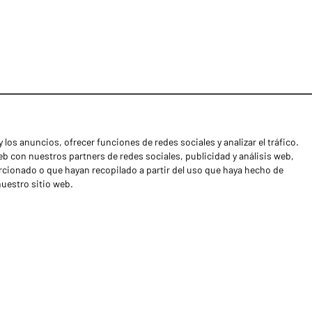
 los anuncios, ofrecer funciones de redes sociales y analizar el tráfico.
Noticias
 con nuestros partners de redes sociales, publicidad y análisis web,
Distribuidores
cionado o que hayan recopilado a partir del uso que haya hecho de
nuestro sitio web.
Contactos
Libro de reclamaciones
Shipping returns
Política de privacidad
Términos y condiciones