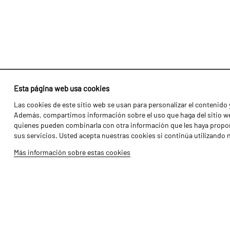
Esta página web usa cookies
Las cookies de este sitio web se usan para personalizar el contenido y
Identidad
Agricultura
Además, compartimos información sobre el uso que haga del sitio web
Historia
Transportes
quienes pueden combinarla con otra información que les haya propor
sus servicios. Usted acepta nuestras cookies si continúa utilizando 
Fábrica / Producción
Gama Florestal
Más información sobre estas cookies
Recursos Humanos
Gama Viñedo
Piezas
Galería de Vídeos
Tutoriales
Produtos