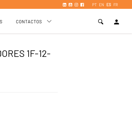
PT
EN
ES
FR
person
S
CONTACTOS
ORES 1F-12-