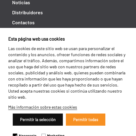
Noticias
Distribuidores
Contactos
Libro de reclamaciones
Esta página web usa cookies
Shipping returns
Las cookies de este sitio web se usan para personalizar el
Política de privacidad
contenido y los anuncios, ofrecer funciones de redes sociales y
analizar el tráfico. Además, compartimos información sobre el
Términos y condiciones
uso que haga del sitio web con nuestros partners de redes
sociales, publicidad y análisis web, quienes pueden combinarla
con otra información que les haya proporcionado o que hayan
recopilado a partir del uso que haya hecho de sus servicios.
Usted acepta nuestras cookies si continúa utilizando nuestro
sitio web.
Más información sobre estas cookies
Permitir la selección
Permitir todas
Copyright 2026 ©
Galucho
Necesario
Marketing