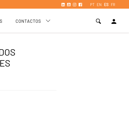
PT
EN
ES
FR
person
S
CONTACTOS
DOS
ES