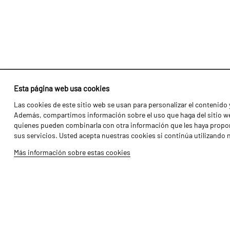
Esta página web usa cookies
Las cookies de este sitio web se usan para personalizar el contenido y
Identidad
Agricultura
Además, compartimos información sobre el uso que haga del sitio web
Historia
Transportes
quienes pueden combinarla con otra información que les haya propor
sus servicios. Usted acepta nuestras cookies si continúa utilizando 
Fábrica / Producción
Gama Florestal
Más información sobre estas cookies
Recursos Humanos
Gama Viñedo
Piezas
Galería de Vídeos
Tutoriales
Produtos