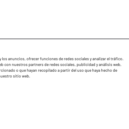
 los anuncios, ofrecer funciones de redes sociales y analizar el tráfico.
Noticias
 con nuestros partners de redes sociales, publicidad y análisis web,
Distribuidores
cionado o que hayan recopilado a partir del uso que haya hecho de
nuestro sitio web.
Contactos
Libro de reclamaciones
Shipping returns
Política de privacidad
Términos y condiciones