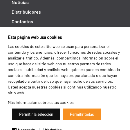
Noticias
Distribuidores
Contactos
Libro de reclamaciones
Esta página web usa cookies
Shipping returns
Las cookies de este sitio web se usan para personalizar el
Política de privacidad
contenido y los anuncios, ofrecer funciones de redes sociales y
analizar el tráfico. Además, compartimos información sobre el
Términos y condiciones
uso que haga del sitio web con nuestros partners de redes
sociales, publicidad y análisis web, quienes pueden combinarla
con otra información que les haya proporcionado o que hayan
recopilado a partir del uso que haya hecho de sus servicios.
Usted acepta nuestras cookies si continúa utilizando nuestro
sitio web.
Más información sobre estas cookies
Permitir la selección
Permitir todas
Copyright 2026 ©
Galucho
Necesario
Marketing