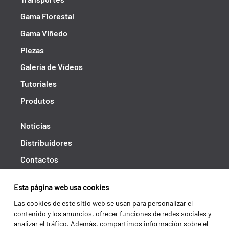
Gama Florestal
Gama Viñedo
Piezas
Galería de Vídeos
Tutoriales
Produtos
Noticias
Distribuidores
Contactos
Libro de reclamaciones
Esta página web usa cookies
Shipping returns
Las cookies de este sitio web se usan para personalizar el
Política de privacidad
contenido y los anuncios, ofrecer funciones de redes sociales y
analizar el tráfico. Además, compartimos información sobre el
Términos y condiciones