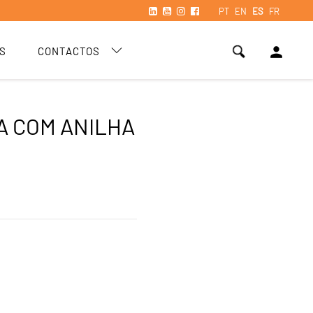
PT
EN
ES
FR
person
S
CONTACTOS
A COM ANILHA