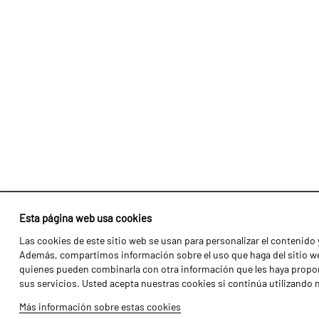
Esta página web usa cookies
Las cookies de este sitio web se usan para personalizar el contenido y
Identidad
Agricultura
Además, compartimos información sobre el uso que haga del sitio web
Historia
Transportes
quienes pueden combinarla con otra información que les haya propor
sus servicios. Usted acepta nuestras cookies si continúa utilizando 
Fábrica / Producción
Gama Florestal
Más información sobre estas cookies
Recursos Humanos
Gama Viñedo