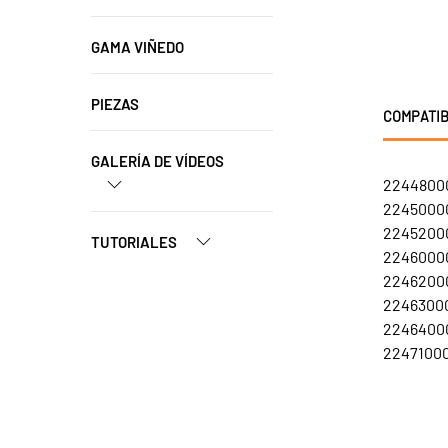
GAMA VIÑEDO
PIEZAS
COMPATIB
GALERÍA DE VÍDEOS
22448000
22450000
22452000
TUTORIALES
22460000
22462000
22463000
22464000
22471000