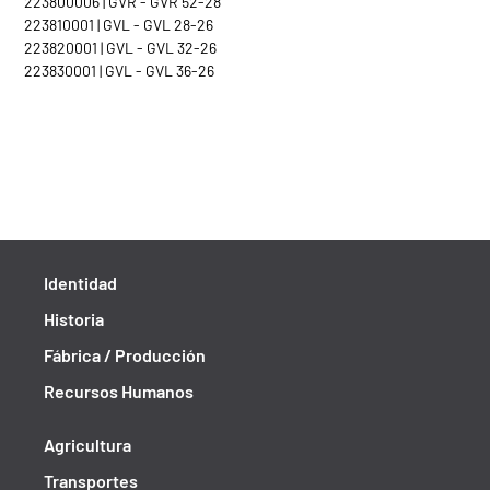
223800006 | GVR - GVR 52-28
223810001 | GVL - GVL 28-26
223820001 | GVL - GVL 32-26
223830001 | GVL - GVL 36-26
Identidad
Historia
Fábrica / Producción
Recursos Humanos
Agricultura
Transportes