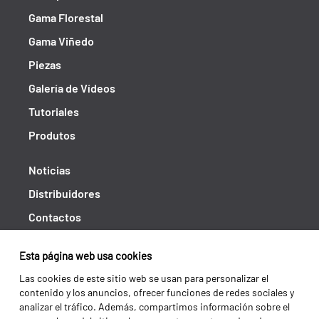
Gama Florestal
Gama Viñedo
Piezas
Galería de Vídeos
Tutoriales
Produtos
Noticias
Distribuidores
Contactos
Libro de reclamaciones
Esta página web usa cookies
Shipping returns
Las cookies de este sitio web se usan para personalizar el
Política de privacidad
contenido y los anuncios, ofrecer funciones de redes sociales y
analizar el tráfico. Además, compartimos información sobre el
Términos y condiciones