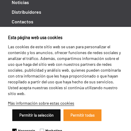
Noticias
Distribuidores
Contactos
Libro de reclamaciones
Esta página web usa cookies
Shipping returns
Las cookies de este sitio web se usan para personalizar el
Política de privacidad
contenido y los anuncios, ofrecer funciones de redes sociales y
analizar el tráfico. Además, compartimos información sobre el
Términos y condiciones
uso que haga del sitio web con nuestros partners de redes
sociales, publicidad y análisis web, quienes pueden combinarla
con otra información que les haya proporcionado o que hayan
recopilado a partir del uso que haya hecho de sus servicios.
Usted acepta nuestras cookies si continúa utilizando nuestro
sitio web.
Más información sobre estas cookies
Permitir la selección
Permitir todas
Copyright 2026 ©
Galucho
Necesario
Marketing