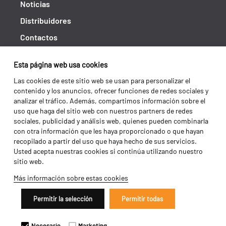
Noticias
Distribuidores
Contactos
Libro de reclamaciones
Esta página web usa cookies
Shipping returns
Las cookies de este sitio web se usan para personalizar el
Política de privacidad
contenido y los anuncios, ofrecer funciones de redes sociales y
analizar el tráfico. Además, compartimos información sobre el
Términos y condiciones
uso que haga del sitio web con nuestros partners de redes
sociales, publicidad y análisis web, quienes pueden combinarla
con otra información que les haya proporcionado o que hayan
recopilado a partir del uso que haya hecho de sus servicios.
Usted acepta nuestras cookies si continúa utilizando nuestro
sitio web.
Más información sobre estas cookies
Permitir la selección
Permitir todas
Copyright 2026 ©
Galucho
Necesario
Marketing