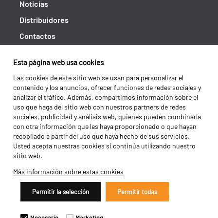
Noticias
Distribuidores
Contactos
Libro de reclamaciones
Esta página web usa cookies
Shipping returns
Las cookies de este sitio web se usan para personalizar el
Política de privacidad
contenido y los anuncios, ofrecer funciones de redes sociales y
analizar el tráfico. Además, compartimos información sobre el
Términos y condiciones
uso que haga del sitio web con nuestros partners de redes
sociales, publicidad y análisis web, quienes pueden combinarla
con otra información que les haya proporcionado o que hayan
recopilado a partir del uso que haya hecho de sus servicios.
Usted acepta nuestras cookies si continúa utilizando nuestro
sitio web.
Más información sobre estas cookies
Permitir la selección
Permitir todas
Copyright 2026 ©
Galucho
Necesario
Marketing