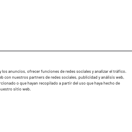
 los anuncios, ofrecer funciones de redes sociales y analizar el tráfico.
Noticias
 con nuestros partners de redes sociales, publicidad y análisis web,
Distribuidores
cionado o que hayan recopilado a partir del uso que haya hecho de
nuestro sitio web.
Contactos
Libro de reclamaciones
Shipping returns
Política de privacidad
Términos y condiciones