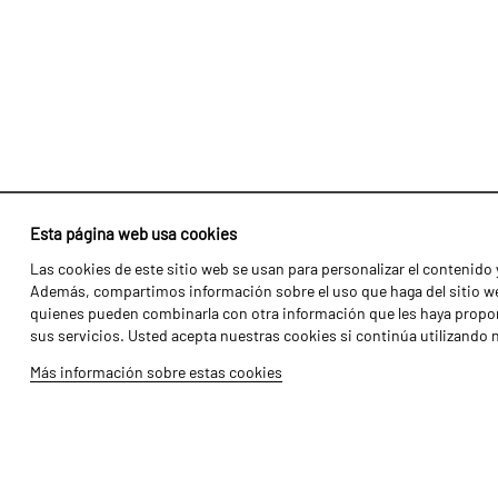
Esta página web usa cookies
Las cookies de este sitio web se usan para personalizar el contenido y
Identidad
Agricultura
Además, compartimos información sobre el uso que haga del sitio web
Historia
Transportes
quienes pueden combinarla con otra información que les haya propor
sus servicios. Usted acepta nuestras cookies si continúa utilizando 
Fábrica / Producción
Gama Florestal
Más información sobre estas cookies
Recursos Humanos
Gama Viñedo
Piezas
Galería de Vídeos
Tutoriales