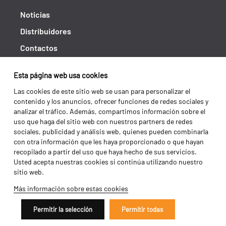
Noticias
Distribuidores
Contactos
Libro de reclamaciones
Esta página web usa cookies
Shipping returns
Las cookies de este sitio web se usan para personalizar el
Política de privacidad
contenido y los anuncios, ofrecer funciones de redes sociales y
analizar el tráfico. Además, compartimos información sobre el
Términos y condiciones
uso que haga del sitio web con nuestros partners de redes
sociales, publicidad y análisis web, quienes pueden combinarla
con otra información que les haya proporcionado o que hayan
recopilado a partir del uso que haya hecho de sus servicios.
Usted acepta nuestras cookies si continúa utilizando nuestro
sitio web.
Más información sobre estas cookies
Permitir la selección
Permitir todas
Copyright 2026 ©
Galucho