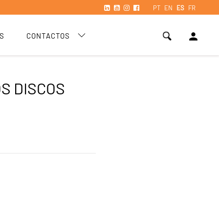
PT
EN
ES
FR
person
S
CONTACTOS
OS DISCOS