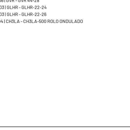
6 | GVR - GVR 44-28
3 | GLHR - GLHR-22-24
3 | GLHR - GLHR-22-26
04 | CH3LA - CH3LA-500 ROLO ONDULADO