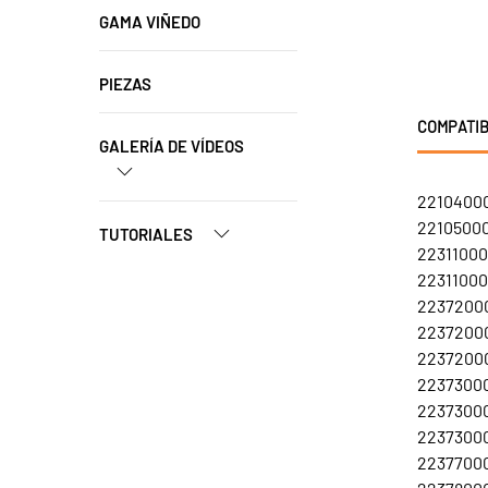
GAMA VIÑEDO
PIEZAS
COMPATIB
GALERÍA DE VÍDEOS
22104000
22105000
TUTORIALES
22311000
22311000
22372000
22372000
22372000
22373000
22373000
22373000
22377000