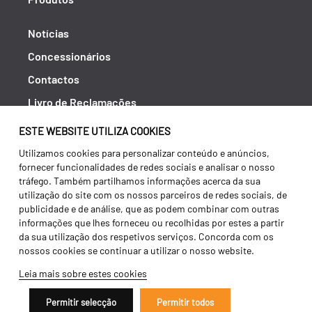
Notícias
Concessionários
Contactos
Livro de Reclamações
Política de Privacidade
ESTE WEBSITE UTILIZA COOKIES
Canal de Denúncias (RGPC)
Utilizamos cookies para personalizar conteúdo e anúncios,
fornecer funcionalidades de redes sociais e analisar o nosso
Termos e condições
tráfego. Também partilhamos informações acerca da sua
utilização do site com os nossos parceiros de redes sociais, de
publicidade e de análise, que as podem combinar com outras
informações que lhes forneceu ou recolhidas por estes a partir
da sua utilização dos respetivos serviços. Concorda com os
nossos cookies se continuar a utilizar o nosso website.
Leia mais sobre estes cookies
Permitir selecção
Permitir todos