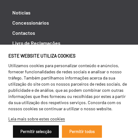
Notícias
Concessionários
Contactos
Livro de Reclamações
Política de Privacidade
ESTE WEBSITE UTILIZA COOKIES
Canal de Denúncias (RGPC)
Utilizamos cookies para personalizar conteúdo e anúncios,
fornecer funcionalidades de redes sociais e analisar o nosso
Termos e condições
tráfego. Também partilhamos informações acerca da sua
utilização do site com os nossos parceiros de redes sociais, de
publicidade e de análise, que as podem combinar com outras
informações que lhes forneceu ou recolhidas por estes a partir
da sua utilização dos respetivos serviços. Concorda com os
nossos cookies se continuar a utilizar o nosso website.
Leia mais sobre estes cookies
Permitir selecção
Permitir todos
Copyright 2026 ©
Galucho