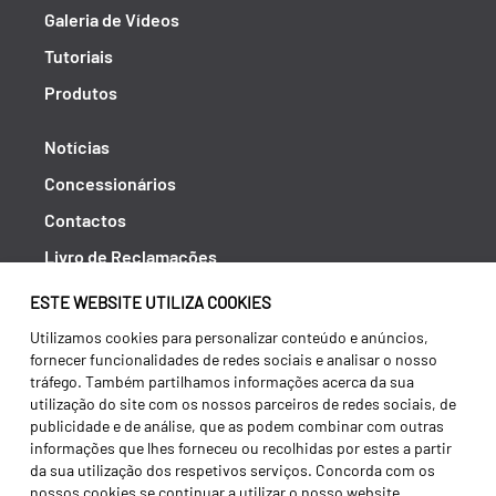
Galeria de Vídeos
Tutoriais
Produtos
Notícias
Concessionários
Contactos
Livro de Reclamações
Política de Privacidade
ESTE WEBSITE UTILIZA COOKIES
Canal de Denúncias (RGPC)
Utilizamos cookies para personalizar conteúdo e anúncios,
fornecer funcionalidades de redes sociais e analisar o nosso
Termos e condições
tráfego. Também partilhamos informações acerca da sua
utilização do site com os nossos parceiros de redes sociais, de
publicidade e de análise, que as podem combinar com outras
informações que lhes forneceu ou recolhidas por estes a partir
da sua utilização dos respetivos serviços. Concorda com os
nossos cookies se continuar a utilizar o nosso website.