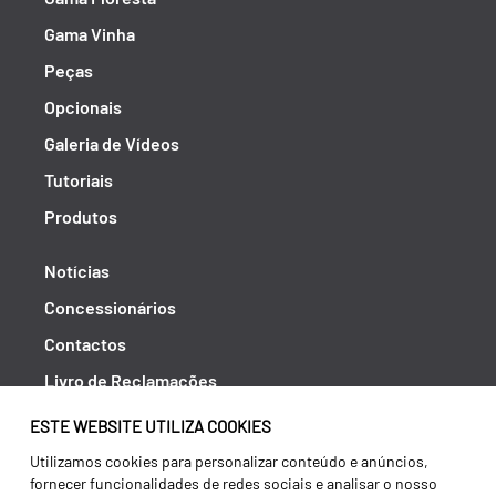
Gama Vinha
Peças
Opcionais
Galeria de Vídeos
Tutoriais
Produtos
Notícias
Concessionários
Contactos
Livro de Reclamações
Política de Privacidade
ESTE WEBSITE UTILIZA COOKIES
Canal de Denúncias (RGPC)
Utilizamos cookies para personalizar conteúdo e anúncios,
fornecer funcionalidades de redes sociais e analisar o nosso
Termos e condições