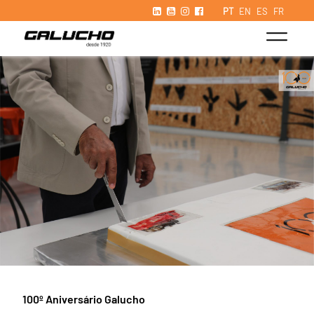
PT
EN
ES
FR
100º Aniversário Galucho