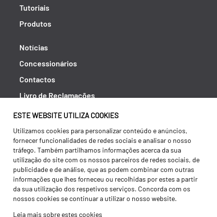
Tutoriais
Produtos
Notícias
Concessionários
Contactos
Livro de Reclamações
Política de Privacidade
ESTE WEBSITE UTILIZA COOKIES
Canal de Denúncias (RGPC)
Utilizamos cookies para personalizar conteúdo e anúncios,
fornecer funcionalidades de redes sociais e analisar o nosso
Termos e condições
tráfego. Também partilhamos informações acerca da sua
utilização do site com os nossos parceiros de redes sociais, de
publicidade e de análise, que as podem combinar com outras
informações que lhes forneceu ou recolhidas por estes a partir
da sua utilização dos respetivos serviços. Concorda com os
nossos cookies se continuar a utilizar o nosso website.
Leia mais sobre estes cookies