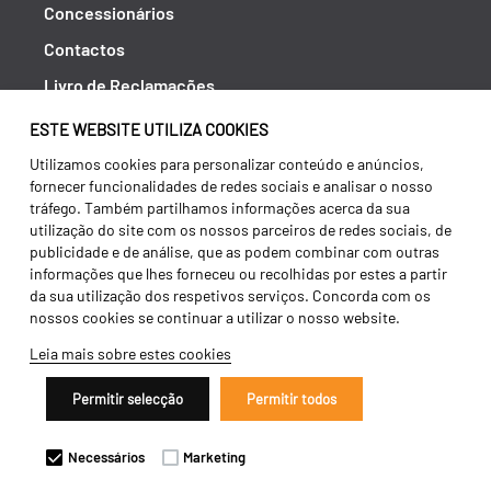
Concessionários
Contactos
Livro de Reclamações
Política de Privacidade
ESTE WEBSITE UTILIZA COOKIES
Canal de Denúncias (RGPC)
Utilizamos cookies para personalizar conteúdo e anúncios,
fornecer funcionalidades de redes sociais e analisar o nosso
Termos e condições
tráfego. Também partilhamos informações acerca da sua
utilização do site com os nossos parceiros de redes sociais, de
publicidade e de análise, que as podem combinar com outras
informações que lhes forneceu ou recolhidas por estes a partir
da sua utilização dos respetivos serviços. Concorda com os
nossos cookies se continuar a utilizar o nosso website.
Leia mais sobre estes cookies
Permitir selecção
Permitir todos
Copyright 2026 ©
Galucho
Necessários
Marketing