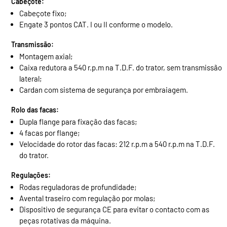
Cabeçote:
Cabeçote fixo;
Engate 3 pontos CAT. I ou II conforme o modelo.
Transmissão:
Montagem axial;
Caixa redutora a 540 r.p.m na T.D.F. do trator, sem transmissão
lateral;
Cardan com sistema de segurança por embraiagem.
Rolo das facas:
Dupla flange para fixação das facas;
4 facas por flange;
Velocidade do rotor das facas: 212 r.p.m a 540 r.p.m na T.D.F.
do trator.
Regulações:
Rodas reguladoras de profundidade;
Avental traseiro com regulação por molas;
Dispositivo de segurança CE para evitar o contacto com as
peças rotativas da máquina.