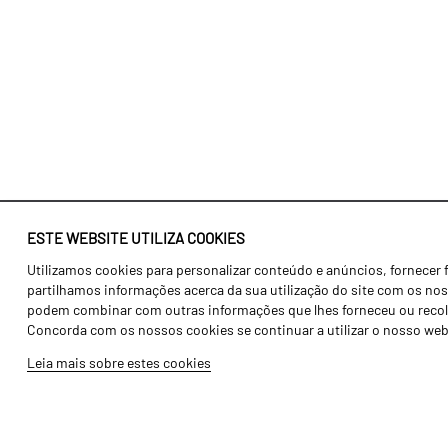
ESTE WEBSITE UTILIZA COOKIES
Utilizamos cookies para personalizar conteúdo e anúncios, fornecer 
Identidade
Agricultura
partilhamos informações acerca da sua utilização do site com os noss
História
Transportes
podem combinar com outras informações que lhes forneceu ou recolhid
Concorda com os nossos cookies se continuar a utilizar o nosso web
Fábrica / Produção
Gama Floresta
Leia mais sobre estes cookies
Recursos Humanos
Gama Vinha
Peças
Opcionais