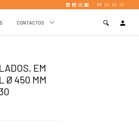
PT
EN
ES
FR
person
S
CONTACTOS
LADOS, EM
L Ø 450 MM
30