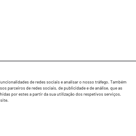
funcionalidades de redes sociais e analisar o nosso tráfego. Também
Notícias
os parceiros de redes sociais, de publicidade e de análise, que as
Concessionários
as por estes a partir da sua utilização dos respetivos serviços.
site.
Contactos
Livro de Reclamações
Política de Privacidade
Canal de Denúncias (RGPC)