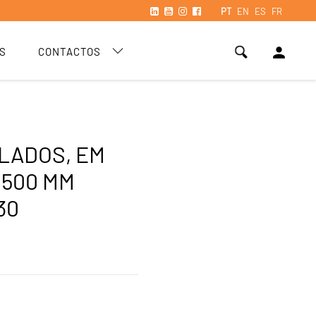
PT
EN
ES
FR
person
S
CONTACTOS
LADOS, EM
 500 MM
30