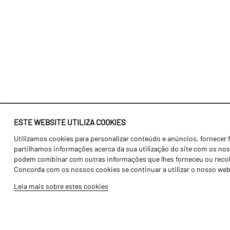
ESTE WEBSITE UTILIZA COOKIES
Utilizamos cookies para personalizar conteúdo e anúncios, fornecer 
Identidade
Agricultura
partilhamos informações acerca da sua utilização do site com os noss
História
Transportes
podem combinar com outras informações que lhes forneceu ou recolhid
Concorda com os nossos cookies se continuar a utilizar o nosso web
Fábrica / Produção
Gama Floresta
Leia mais sobre estes cookies
Recursos Humanos
Gama Vinha
Peças
Opcionais