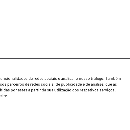
funcionalidades de redes sociais e analisar o nosso tráfego. Também
Notícias
os parceiros de redes sociais, de publicidade e de análise, que as
Concessionários
as por estes a partir da sua utilização dos respetivos serviços.
site.
Contactos
Livro de Reclamações
Política de Privacidade
Canal de Denúncias (RGPC)