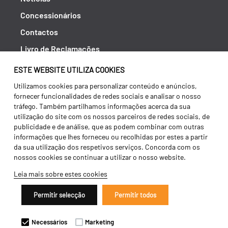
Concessionários
Contactos
Livro de Reclamações
Política de Privacidade
ESTE WEBSITE UTILIZA COOKIES
Canal de Denúncias (RGPC)
Utilizamos cookies para personalizar conteúdo e anúncios,
fornecer funcionalidades de redes sociais e analisar o nosso
Termos e condições
tráfego. Também partilhamos informações acerca da sua
utilização do site com os nossos parceiros de redes sociais, de
publicidade e de análise, que as podem combinar com outras
informações que lhes forneceu ou recolhidas por estes a partir
da sua utilização dos respetivos serviços. Concorda com os
nossos cookies se continuar a utilizar o nosso website.
Leia mais sobre estes cookies
Permitir selecção
Permitir todos
Copyright 2026 ©
Galucho
Necessários
Marketing