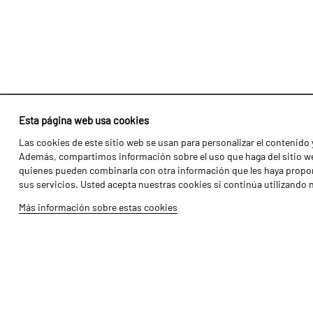
Esta página web usa cookies
Las cookies de este sitio web se usan para personalizar el contenido y
Identidad
Agricultura
Además, compartimos información sobre el uso que haga del sitio web
Historia
Transportes
quienes pueden combinarla con otra información que les haya propor
sus servicios. Usted acepta nuestras cookies si continúa utilizando 
Fábrica / Producción
Gama Florestal
Más información sobre estas cookies
Recursos Humanos
Gama Viñedo
Piezas
Galería de Vídeos
Tutoriales
Produtos