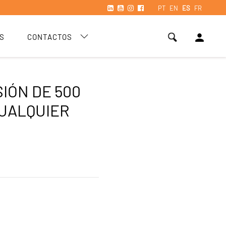
PT
EN
ES
FR
person
S
CONTACTOS
IÓN DE 500
UALQUIER