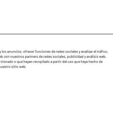
 los anuncios, ofrecer funciones de redes sociales y analizar el tráfico.
Noticias
 con nuestros partners de redes sociales, publicidad y análisis web,
Distribuidores
cionado o que hayan recopilado a partir del uso que haya hecho de
nuestro sitio web.
Contactos
Libro de reclamaciones
Shipping returns
Política de privacidad
Términos y condiciones