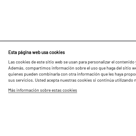
Esta página web usa cookies
Las cookies de este sitio web se usan para personalizar el contenido y
Identidad
Agricultura
Además, compartimos información sobre el uso que haga del sitio web
Historia
Transportes
quienes pueden combinarla con otra información que les haya propor
sus servicios. Usted acepta nuestras cookies si continúa utilizando 
Fábrica / Producción
Gama Florestal
Más información sobre estas cookies
Recursos Humanos
Gama Viñedo
Piezas
Galería de Vídeos
Tutoriales
Produtos