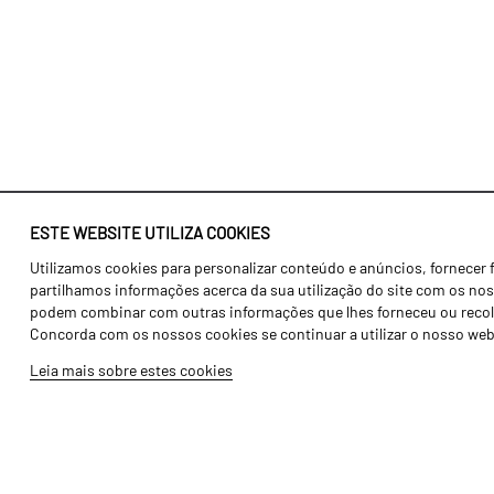
ESTE WEBSITE UTILIZA COOKIES
Utilizamos cookies para personalizar conteúdo e anúncios, fornecer 
Identidade
Agricultura
partilhamos informações acerca da sua utilização do site com os noss
História
Transportes
podem combinar com outras informações que lhes forneceu ou recolhid
Concorda com os nossos cookies se continuar a utilizar o nosso web
Fábrica / Produção
Gama Floresta
Leia mais sobre estes cookies
Recursos Humanos
Gama Vinha
Peças
Opcionais
Galeria de Vídeos