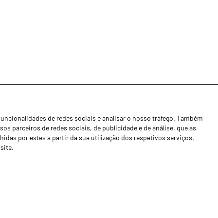
funcionalidades de redes sociais e analisar o nosso tráfego. Também
Notícias
os parceiros de redes sociais, de publicidade e de análise, que as
Concessionários
as por estes a partir da sua utilização dos respetivos serviços.
site.
Contactos
Livro de Reclamações
Política de Privacidade
Canal de Denúncias (RGPC)
Termos e condições