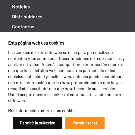
Noticias
Distribuidores
Contactos
Libro de reclamaciones
Esta página web usa cookies
Shipping returns
Las cookies de este sitio web se usan para personalizar el
Política de privacidad
contenido y los anuncios, ofrecer funciones de redes sociales y
analizar el tráfico. Además, compartimos información sobre el
Términos y condiciones
uso que haga del sitio web con nuestros partners de redes
sociales, publicidad y análisis web, quienes pueden combinarla
con otra información que les haya proporcionado o que hayan
recopilado a partir del uso que haya hecho de sus servicios.
Usted acepta nuestras cookies si continúa utilizando nuestro
sitio web.
Más información sobre estas cookies
Permitir la selección
Permitir todas
Copyright 2026 ©
Galucho