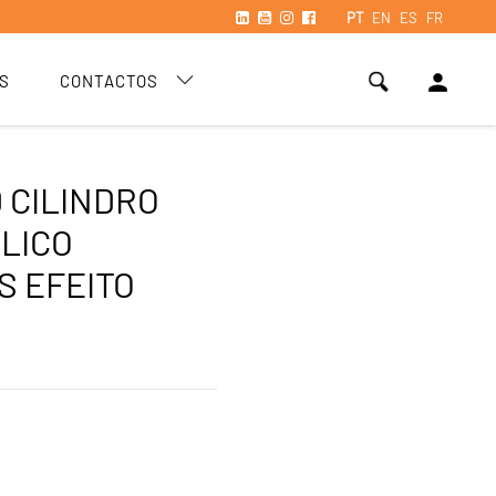
PT
EN
ES
FR
person
S
CONTACTOS
0 CILINDRO
LICO
S EFEITO