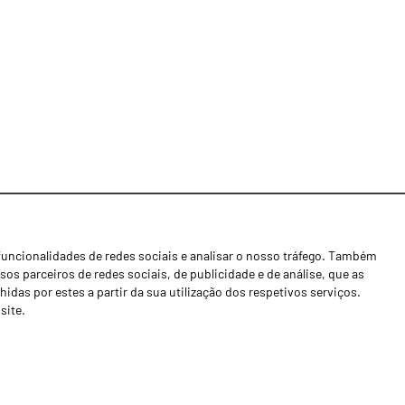
funcionalidades de redes sociais e analisar o nosso tráfego. Também
Notícias
os parceiros de redes sociais, de publicidade e de análise, que as
Concessionários
as por estes a partir da sua utilização dos respetivos serviços.
site.
Contactos
Livro de Reclamações
Política de Privacidade