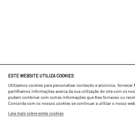
ESTE WEBSITE UTILIZA COOKIES
Utilizamos cookies para personalizar conteúdo e anúncios, fornecer 
Identidade
Agricultura
partilhamos informações acerca da sua utilização do site com os noss
História
Transportes
podem combinar com outras informações que lhes forneceu ou recolhid
Concorda com os nossos cookies se continuar a utilizar o nosso web
Fábrica / Produção
Gama Floresta
Leia mais sobre estes cookies
Recursos Humanos
Gama Vinha
Peças