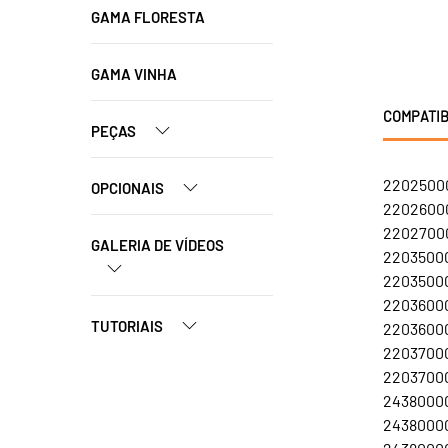
GAMA FLORESTA
GAMA VINHA
COMPATIB
PEÇAS
22025000
OPCIONAIS
22026000
22027000
GALERIA DE VÍDEOS
22035000
22035000
22036000
TUTORIAIS
22036000
22037000
22037000
24380000
24380000