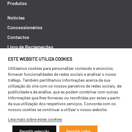
Produtos
Notícias
Concessionários
Contactos
Livro de Reclamações
Política de Privacidade
ESTE WEBSITE UTILIZA COOKIES
Canal de Denúncias (RGPC)
Utilizamos cookies para personalizar conteúdo e anúncios,
fornecer funcionalidades de redes sociais e analisar o nosso
Termos e condições
tráfego. Também partilhamos informações acerca da sua
utilização do site com os nossos parceiros de redes sociais, de
publicidade e de análise, que as podem combinar com outras
informações que lhes forneceu ou recolhidas por estes a partir
da sua utilização dos respetivos serviços. Concorda com os
nossos cookies se continuar a utilizar o nosso website.
Leia mais sobre estes cookies
Permitir selecção
Permitir todos