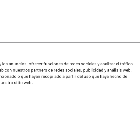
 los anuncios, ofrecer funciones de redes sociales y analizar el tráfico.
Noticias
 con nuestros partners de redes sociales, publicidad y análisis web,
Distribuidores
cionado o que hayan recopilado a partir del uso que haya hecho de
nuestro sitio web.
Contactos
Libro de reclamaciones
Shipping returns
Política de privacidad
Términos y condiciones