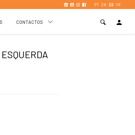
PT
EN
ES
FR
person
S
CONTACTOS
 ESQUERDA