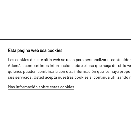
Esta página web usa cookies
Las cookies de este sitio web se usan para personalizar el contenido y
Identidad
Agricultura
Además, compartimos información sobre el uso que haga del sitio web
Historia
Transportes
quienes pueden combinarla con otra información que les haya propor
sus servicios. Usted acepta nuestras cookies si continúa utilizando 
Fábrica / Producción
Gama Florestal
Más información sobre estas cookies
Recursos Humanos
Gama Viñedo
Piezas
Galería de Vídeos
Tutoriales
Produtos