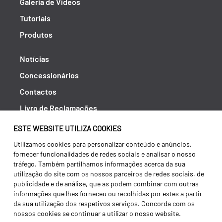
Galeria de Vídeos
Tutoriais
Produtos
Notícias
Concessionários
Contactos
Livro de Reclamações
Política de Privacidade
ESTE WEBSITE UTILIZA COOKIES
Canal de Denúncias (RGPC)
Utilizamos cookies para personalizar conteúdo e anúncios,
fornecer funcionalidades de redes sociais e analisar o nosso
Termos e condições
tráfego. Também partilhamos informações acerca da sua
utilização do site com os nossos parceiros de redes sociais, de
publicidade e de análise, que as podem combinar com outras
informações que lhes forneceu ou recolhidas por estes a partir
da sua utilização dos respetivos serviços. Concorda com os
nossos cookies se continuar a utilizar o nosso website.