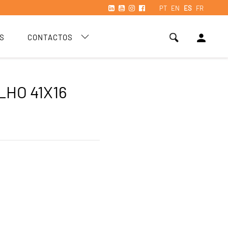
PT
EN
ES
FR
person
S
CONTACTOS
LHO 41X16