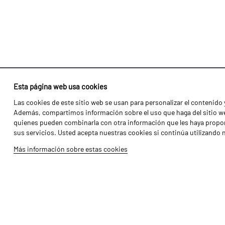
Esta página web usa cookies
Las cookies de este sitio web se usan para personalizar el contenido y
Identidad
Agricultura
Además, compartimos información sobre el uso que haga del sitio web
Historia
Transportes
quienes pueden combinarla con otra información que les haya propor
sus servicios. Usted acepta nuestras cookies si continúa utilizando 
Fábrica / Producción
Gama Florestal
Más información sobre estas cookies
Recursos Humanos
Gama Viñedo
Piezas
Galería de Vídeos
Tutoriales
Produtos