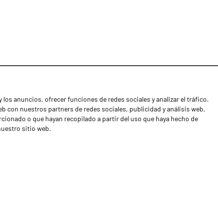
 los anuncios, ofrecer funciones de redes sociales y analizar el tráfico.
Noticias
 con nuestros partners de redes sociales, publicidad y análisis web,
Distribuidores
cionado o que hayan recopilado a partir del uso que haya hecho de
nuestro sitio web.
Contactos
Libro de reclamaciones
Shipping returns
Política de privacidad
Términos y condiciones