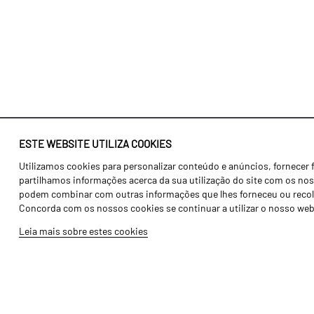
ESTE WEBSITE UTILIZA COOKIES
Utilizamos cookies para personalizar conteúdo e anúncios, fornecer 
Identidade
Agricultura
partilhamos informações acerca da sua utilização do site com os noss
História
Transportes
podem combinar com outras informações que lhes forneceu ou recolhid
Concorda com os nossos cookies se continuar a utilizar o nosso web
Fábrica / Produção
Gama Floresta
Leia mais sobre estes cookies
Recursos Humanos
Gama Vinha
Peças
Opcionais
Galeria de Vídeos