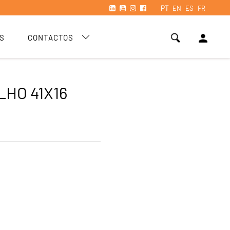
PT
EN
ES
FR
person
S
CONTACTOS
LHO 41X16