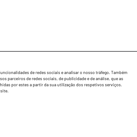
funcionalidades de redes sociais e analisar o nosso tráfego. Também
Notícias
os parceiros de redes sociais, de publicidade e de análise, que as
Concessionários
as por estes a partir da sua utilização dos respetivos serviços.
site.
Contactos
Livro de Reclamações
Política de Privacidade
Canal de Denúncias (RGPC)
Termos e condições