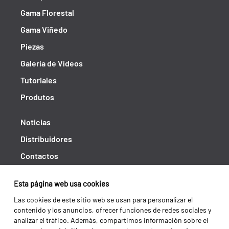
Gama Florestal
Gama Viñedo
Piezas
Galería de Vídeos
Tutoriales
Produtos
Noticias
Distribuidores
Contactos
Libro de reclamaciones
Esta página web usa cookies
Shipping returns
Las cookies de este sitio web se usan para personalizar el
Política de privacidad
contenido y los anuncios, ofrecer funciones de redes sociales y
analizar el tráfico. Además, compartimos información sobre el
Términos y condiciones