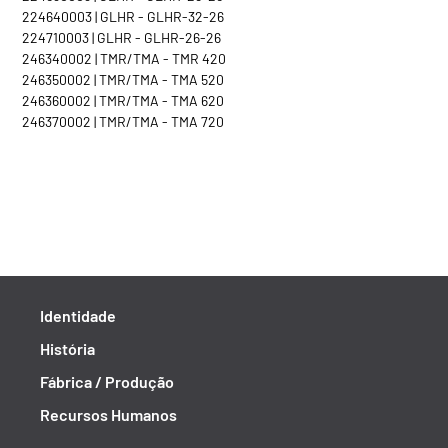
224640003 | GLHR - GLHR-32-26
224710003 | GLHR - GLHR-26-26
246340002 | TMR/TMA - TMR 420
246350002 | TMR/TMA - TMA 520
246360002 | TMR/TMA - TMA 620
246370002 | TMR/TMA - TMA 720
Identidade
História
Fábrica / Produção
Recursos Humanos