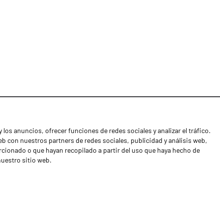
 los anuncios, ofrecer funciones de redes sociales y analizar el tráfico.
Noticias
 con nuestros partners de redes sociales, publicidad y análisis web,
Distribuidores
cionado o que hayan recopilado a partir del uso que haya hecho de
nuestro sitio web.
Contactos
Libro de reclamaciones
Shipping returns
Política de privacidad