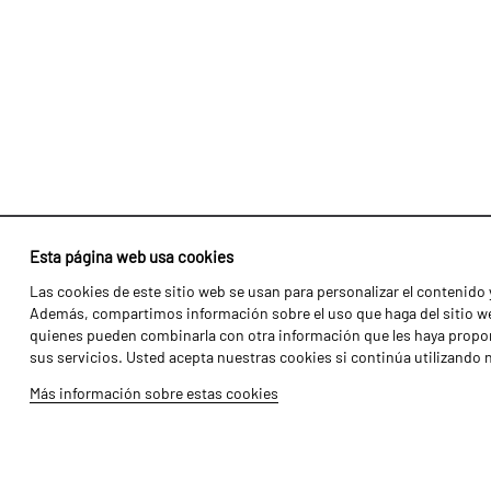
Esta página web usa cookies
Las cookies de este sitio web se usan para personalizar el contenido y
Identidad
Agricultura
Además, compartimos información sobre el uso que haga del sitio web
Historia
Transportes
quienes pueden combinarla con otra información que les haya propor
sus servicios. Usted acepta nuestras cookies si continúa utilizando 
Fábrica / Producción
Gama Florestal
Más información sobre estas cookies
Recursos Humanos
Gama Viñedo
Piezas
Galería de Vídeos