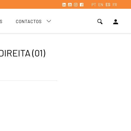
PT
EN
ES
FR
person
S
CONTACTOS
DIREITA (01)