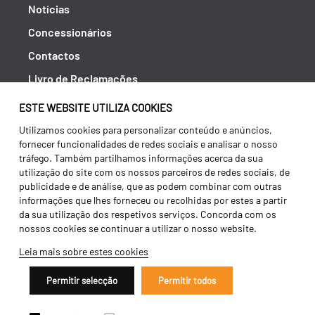
Notícias
Concessionários
Contactos
Livro de Reclamações
Política de Privacidade
ESTE WEBSITE UTILIZA COOKIES
Canal de Denúncias (RGPC)
Utilizamos cookies para personalizar conteúdo e anúncios,
fornecer funcionalidades de redes sociais e analisar o nosso
Termos e condições
tráfego. Também partilhamos informações acerca da sua
utilização do site com os nossos parceiros de redes sociais, de
publicidade e de análise, que as podem combinar com outras
informações que lhes forneceu ou recolhidas por estes a partir
da sua utilização dos respetivos serviços. Concorda com os
nossos cookies se continuar a utilizar o nosso website.
Leia mais sobre estes cookies
Permitir selecção
Permitir todos
Copyright 2026 ©
Galucho