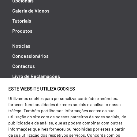
Opcionais
Galeria de Vídeos
Tutoriais
Produtos
Notícias
Concessionários
Contactos
Livro de Reclamações
Política de Privacidade
ESTE WEBSITE UTILIZA COOKIES
Canal de Denúncias (RGPC)
Utilizamos cookies para personalizar conteúdo e anúncios,
fornecer funcionalidades de redes sociais e analisar o nosso
Termos e condições
tráfego. Também partilhamos informações acerca da sua
utilização do site com os nossos parceiros de redes sociais, de
publicidade e de análise, que as podem combinar com outras
informações que lhes forneceu ou recolhidas por estes a partir
da sua utilização dos respetivos serviços. Concorda com os