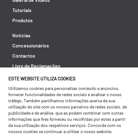
Tutoriais
Produtos
Notícias
Concessionários
Contactos
Livro de Reclamações
Política de Privacidade
ESTE WEBSITE UTILIZA COOKIES
Canal de Denúncias (RGPC)
Utilizamos cookies para personalizar conteúdo e anúncios,
fornecer funcionalidades de redes sociais e analisar o nosso
Termos e condições
tráfego. Também partilhamos informações acerca da sua
utilização do site com os nossos parceiros de redes sociais, de
publicidade e de análise, que as podem combinar com outras
informações que lhes forneceu ou recolhidas por estes a partir
da sua utilização dos respetivos serviços. Concorda com os
nossos cookies se continuar a utilizar o nosso website.