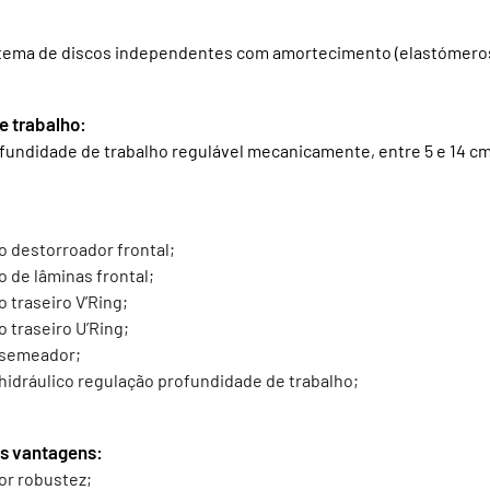
tema de discos independentes com amortecimento (elastómeros
e trabalho:
fundidade de trabalho regulável mecanicamente, entre 5 e 14 cm
o destorroador frontal;
o de lâminas frontal;
o traseiro V’Ring;
o traseiro U’Ring;
 semeador;
 hidráulico regulação profundidade de trabalho;
is vantagens:
or robustez;