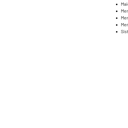
Mai
Men
Men
Men
Sis