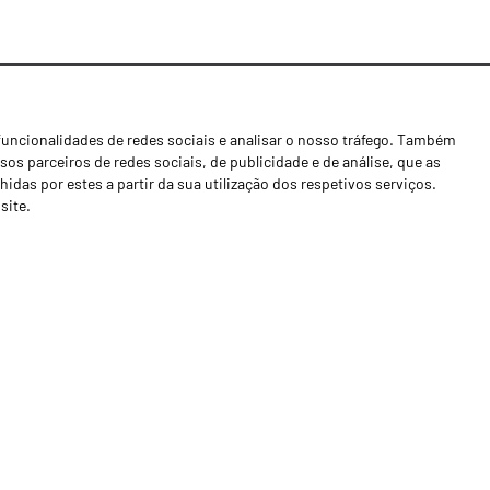
funcionalidades de redes sociais e analisar o nosso tráfego. Também
Notícias
os parceiros de redes sociais, de publicidade e de análise, que as
Concessionários
as por estes a partir da sua utilização dos respetivos serviços.
site.
Contactos
Livro de Reclamações
Política de Privacidade
Canal de Denúncias (RGPC)
Termos e condições