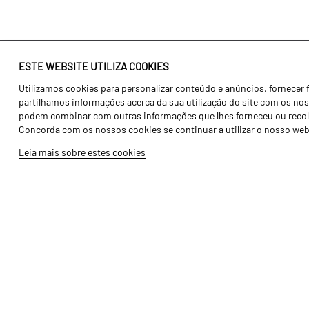
ESTE WEBSITE UTILIZA COOKIES
Utilizamos cookies para personalizar conteúdo e anúncios, fornecer 
Identidade
Agricultura
partilhamos informações acerca da sua utilização do site com os noss
História
Transportes
podem combinar com outras informações que lhes forneceu ou recolhid
Concorda com os nossos cookies se continuar a utilizar o nosso web
Fábrica / Produção
Gama Floresta
Leia mais sobre estes cookies
Recursos Humanos
Gama Vinha
Peças
Opcionais
Galeria de Vídeos
Tutoriais
Produtos