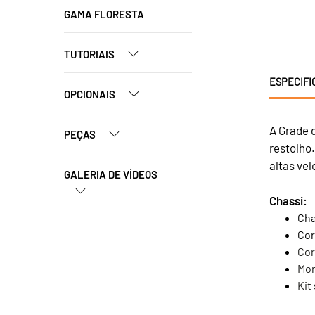
GAMA FLORESTA
TUTORIAIS
ESPECIFI
OPCIONAIS
A Grade 
PEÇAS
restolho
altas ve
GALERIA DE VÍDEOS
Chassi:
Cha
Cor
Cor
Mon
Kit