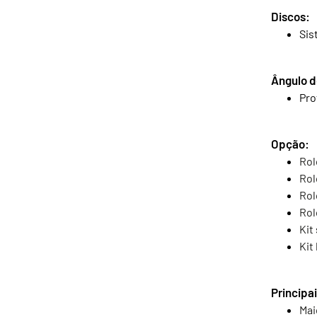
Discos:
Sis
Ângulo d
Pro
Opção:
Rol
Rol
Rol
Rol
Kit
Kit
Principa
Mai