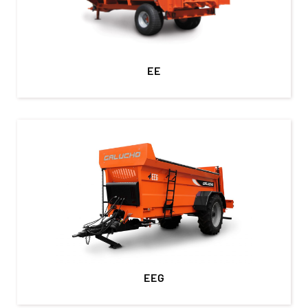
EE
EEG