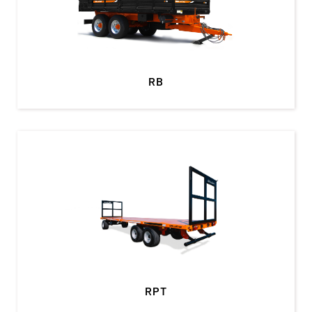
RB
RPT