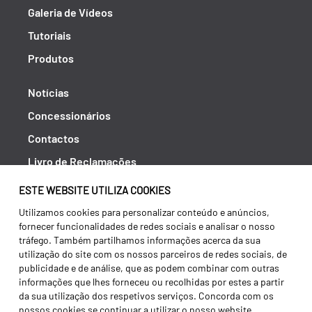
Galeria de Vídeos
Tutoriais
Produtos
Notícias
Concessionários
Contactos
Livro de Reclamações
Política de Privacidade
ESTE WEBSITE UTILIZA COOKIES
Canal de Denúncias (RGPC)
Utilizamos cookies para personalizar conteúdo e anúncios,
fornecer funcionalidades de redes sociais e analisar o nosso
Termos e condições
tráfego. Também partilhamos informações acerca da sua
utilização do site com os nossos parceiros de redes sociais, de
publicidade e de análise, que as podem combinar com outras
informações que lhes forneceu ou recolhidas por estes a partir
da sua utilização dos respetivos serviços. Concorda com os
nossos cookies se continuar a utilizar o nosso website.