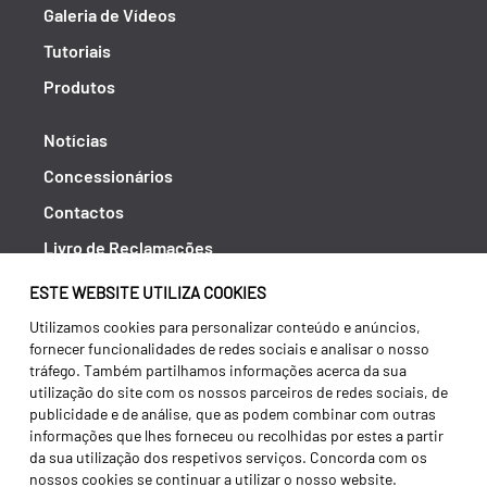
Galeria de Vídeos
Tutoriais
Produtos
Notícias
Concessionários
Contactos
Livro de Reclamações
Política de Privacidade
ESTE WEBSITE UTILIZA COOKIES
Canal de Denúncias (RGPC)
Utilizamos cookies para personalizar conteúdo e anúncios,
fornecer funcionalidades de redes sociais e analisar o nosso
Termos e condições
tráfego. Também partilhamos informações acerca da sua
utilização do site com os nossos parceiros de redes sociais, de
publicidade e de análise, que as podem combinar com outras
informações que lhes forneceu ou recolhidas por estes a partir
da sua utilização dos respetivos serviços. Concorda com os
nossos cookies se continuar a utilizar o nosso website.