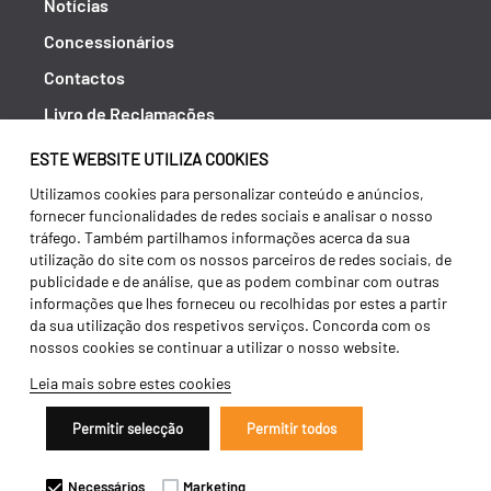
Notícias
Concessionários
Contactos
Livro de Reclamações
Política de Privacidade
ESTE WEBSITE UTILIZA COOKIES
Canal de Denúncias (RGPC)
Utilizamos cookies para personalizar conteúdo e anúncios,
fornecer funcionalidades de redes sociais e analisar o nosso
Termos e condições
tráfego. Também partilhamos informações acerca da sua
utilização do site com os nossos parceiros de redes sociais, de
publicidade e de análise, que as podem combinar com outras
informações que lhes forneceu ou recolhidas por estes a partir
da sua utilização dos respetivos serviços. Concorda com os
nossos cookies se continuar a utilizar o nosso website.
Leia mais sobre estes cookies
Permitir selecção
Permitir todos
Copyright 2026 ©
Galucho
Necessários
Marketing