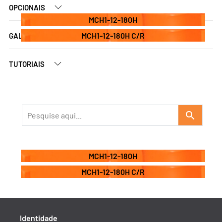
OPCIONAIS
MCH1-12-180H
MCH1-12-180H C/R
GALERIA DE VÍDEOS
TUTORIAIS
search
MCH1-12-180H
MCH1-12-180H C/R
Identidade