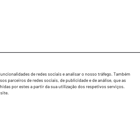
funcionalidades de redes sociais e analisar o nosso tráfego. Também
Notícias
os parceiros de redes sociais, de publicidade e de análise, que as
Concessionários
as por estes a partir da sua utilização dos respetivos serviços.
site.
Contactos
Livro de Reclamações
Política de Privacidade
Canal de Denúncias (RGPC)
Termos e condições