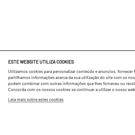
ESTE WEBSITE UTILIZA COOKIES
Utilizamos cookies para personalizar conteúdo e anúncios, fornecer 
Identidade
Agricultura
partilhamos informações acerca da sua utilização do site com os noss
História
Transportes
podem combinar com outras informações que lhes forneceu ou recolhid
Concorda com os nossos cookies se continuar a utilizar o nosso web
Fábrica / Produção
Gama Floresta
Leia mais sobre estes cookies
Recursos Humanos
Gama Vinha
Peças
Opcionais
Galeria de Vídeos