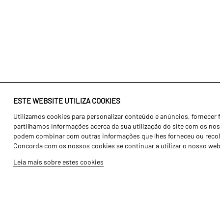
ESTE WEBSITE UTILIZA COOKIES
Utilizamos cookies para personalizar conteúdo e anúncios, fornecer 
Identidade
Agricultura
partilhamos informações acerca da sua utilização do site com os noss
História
Transportes
podem combinar com outras informações que lhes forneceu ou recolhid
Concorda com os nossos cookies se continuar a utilizar o nosso web
Fábrica / Produção
Gama Floresta
Leia mais sobre estes cookies
Recursos Humanos
Gama Vinha
Peças
Opcionais
Galeria de Vídeos