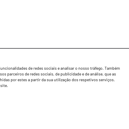
funcionalidades de redes sociais e analisar o nosso tráfego. Também
Notícias
os parceiros de redes sociais, de publicidade e de análise, que as
Concessionários
as por estes a partir da sua utilização dos respetivos serviços.
site.
Contactos
Livro de Reclamações
Política de Privacidade
Canal de Denúncias (RGPC)
Termos e condições